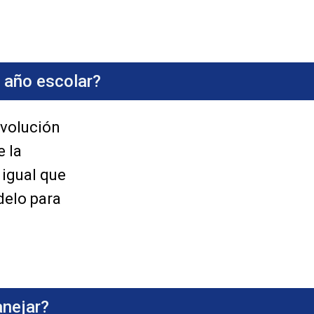
 año escolar?
evolución
 la
 igual que
delo para
anejar?