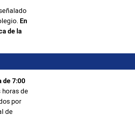
 señalado
olegio.
En
ca de la
a de 7:00
s horas de
dos por
al de