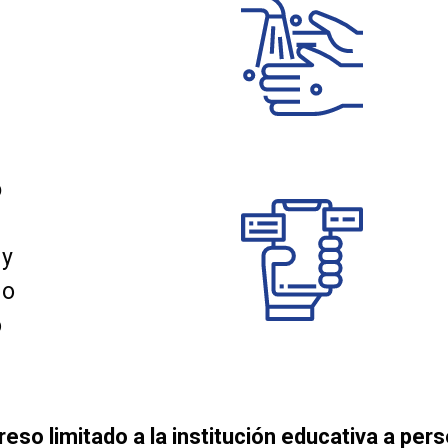
o
 y
No
o
eso limitado a la institución educativa a per