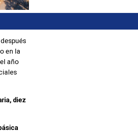
y después
o en la
del año
ciales
ria, diez
básica