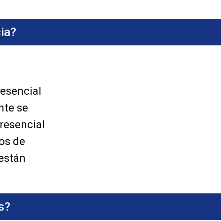
ia?
resencial
nte se
presencial
dos de
 están
s?