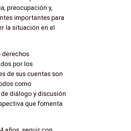
ia, preocupación y,
rentes importantes para
 la situación en el
o derechos
ados por los
les de sus cuentas son
todos como
de diálogo y discusión
erspectiva que fomenta
44 años, seguir con