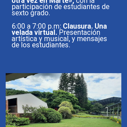
otra vez en Marte»,
con la
participación de estudiantes de
sexto grado.
6:00 a 7:00 p.m:
Clausura. Una
velada virtual.
Presentación
artística y musical, y mensajes
de los estudiantes.